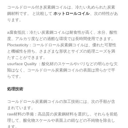
‌コールドロール付き炭素鋼コイルは、冷たい丸められた炭素
鋼材料です。 ‌と比較して
ホットロールコイル
、次の特性があ
ります。
a腐食抵抗‌：冷たい炭素鋼コイルは耐食性が高く、水分、酸性
度、アルカリ度などの過酷な環境では長時間使用できます。
Ploctasticity‌：コールドロール炭素鋼コイルは、優れた可塑性
と機械性を持ち、さまざまな形状とサイズの処理ニーズを満
たすことができます。
usurface Quality ‌：酸化材のスケールやバリなどの明らかな欠
陥はなく、コールドロール炭素鋼コイルの表面は滑らかで平
らです。
処理技術
コールドロール炭素鋼コイルの加工技術には、次の手順が含
まれています。
raw材料の準備：高品質の炭素鋼材料を選択し、それらを前処
理して、酸化物スケールや表面上の錆などの不純物を除去し
ます。