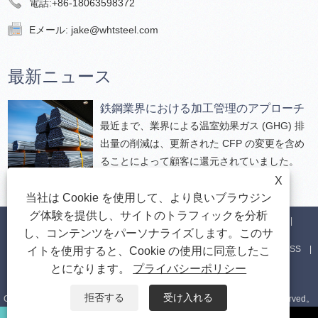
電話:
+86-18063598372
Eメール:
jake@whtsteel.com
最新ニュース
鉄鋼業界における加工管理のアプローチ
最近まで、業界による温室効果ガス (GHG) 排
出量の削減は、更新された CFP の変更を含め
ることによって顧客に還元されていました。
X
当社は Cookie を使用して、より良いブラウジン
グ体験を提供し、サイトのトラフィックを分析
家
私たちについて
製品
ニュース
ダウンロード
し、コンテンツをパーソナライズします。このサ
お問い合わせを送信
お問い合わせ
リンク
Sitemap
RSS
イトを使用すると、Cookie の使用に同意したこ
とになります。
プライバシーポリシー
XML
Privacy Policy
拒否する
受け入れる
Copyright©2024 Wanhetong Steel（Shandong）Co.、Ltd。All rights reserved。