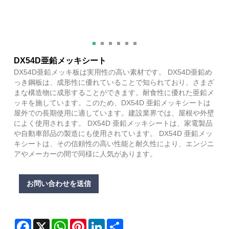
DX54D亜鉛メッキシート
DX54D亜鉛メッキ板は実用性の高い素材です。 DX54D亜鉛め
っき鋼板は、成形性に優れていることで知られており、さまざ
まな構造物に成形することができます。耐食性に優れた亜鉛メ
ッキを施しています。このため、DX54D 亜鉛メッキシートは
屋外での長期使用に適しています。建設業界では、屋根や外壁
によく使用されます。 DX54D 亜鉛メッキシートは、家電製品
や自動車部品の製造にも使用されています。 DX54D 亜鉛メッ
キシートは、その信頼性の高い性能と耐久性により、エンジニ
アやメーカーの間で同様に人気があります。
お問い合わせを送信
Facebook
X
WhatsApp
Pinterest
LinkedIn
Share