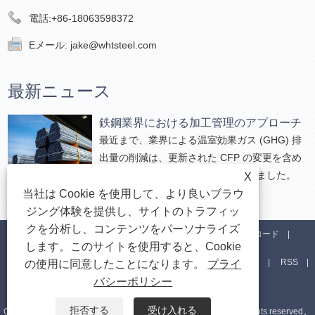
電話:
+86-18063598372
Eメール:
jake@whtsteel.com
最新ニュース
鉄鋼業界における加工管理のアプローチ
最近まで、業界による温室効果ガス (GHG) 排
出量の削減は、更新された CFP の変更を含め
ることによって顧客に還元されていました。
X
当社は Cookie を使用して、より良いブラウ
ジング体験を提供し、サイトのトラフィッ
クを分析し、コンテンツをパーソナライズ
家
私たちについて
製品
ニュース
ダウンロード
します。このサイトを使用すると、Cookie
お問い合わせを送信
お問い合わせ
リンク
Sitemap
RSS
の使用に同意したことになります。
プライ
バシーポリシー
XML
Privacy Policy
拒否する
受け入れる
Copyright©2024 Wanhetong Steel（Shandong）Co.、Ltd。All rights reserved。