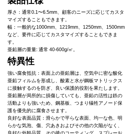
製品仕様
厚さ：通常0.1〜6.5mm、顧客のニーズに応じてカスタ
マイズすることもできます。
幅：一般的な1000mm、1219mm、1250mm、1500mm
など、要件に応じてカスタマイズすることもできま
す。
亜鉛層の重量: 通常 40-600g/㎡。
特異性
強い腐食抵抗：表面上の亜鉛層は、空気中に密な酸化
亜鉛フィルムを形成し、酸素と水が鋼板マトリックス
に接触するのを防ぎ、良い保護的役割を果たします。
亜鉛層が局所的に損傷していても、亜鉛の活性は鉄の
活動よりも強いため、鋼基板、つまり犠牲アノード保
護を優先的に腐食させます。
良好な表面品質：滑らかで平らな表面、均一な色、明
らかな気泡、傷、穴あきおよびその他の欠陥がなく、
良好な外観品質、その後のコーティング、スプレーお