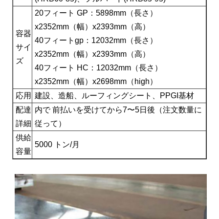
20フィート GP：5898mm（長さ）
x2352mm（幅）x2393mm（高）
容器
40フィートgp：12032mm（長さ）
サイ
x2352mm（幅）x2393mm（高）
ズ
40フィート HC：12032mm（長さ）
x2352mm（幅）x2698mm（high）
応用
建設、造船、ルーフィングシート、PPGI基材
配達
内で 前払いを受けてから7〜5日後（注文数量に
詳細
従って）
供給
5000 トン/月
容量