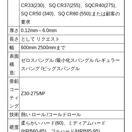
CR33(230)、SQ CR37(255)、SQCR40(275)、
SQ CR50 (340)、SQ CR80 (550);または顧客の
要求
厚さ
0.12mm～6.0mm
長さ
として リクエスト
幅
600mm 2500mmまで
表面
ゼロスパングル /最小化スパングル /レギュラー
構
スパング /ビッグスパングル
造:
亜鉛
コー
Z30-275/M²
ティ
ング
技術
熱い ロール /コールドロール
柔らかい ハード(60)、ミディアムハード
硬度
(HRB60-85)、フルハード(HRB85-95)