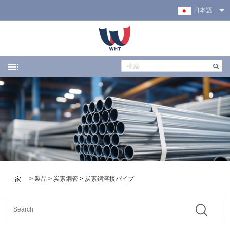
日本語
>
製品
>
炭素鋼管
>
炭素鋼溶接パイプ
家