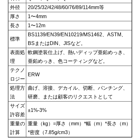
外径
20/25/32/42/48/60/76/89/114mm等
厚さ
1〜4mm
長さ
1〜12m
BS1139/EN39/EN10219/MS1462、ASTM、
標準
BSまたはDIN、JISなど。
表面処
軟鋼塗装仕上げ、熱いディップ亜鉛めっき、
理
亜鉛めっき、色コーティングなど。
テクノ
ERW
ロジー
処理方
曲げ、溶接、デカイル、切断、パンチング、
法
研磨、または顧客のリクエストとして
サイズ
±1%-3%
許容差
重量の
重量（kg）=厚さ（mm）*幅（m）*長さ（m）
計算
*密度（7.85g/cm3）