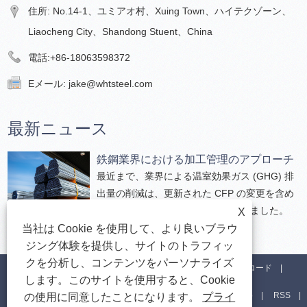
住所: No.14-1、ユミアオ村、Xuing Town、ハイテクゾーン、
Liaocheng City、Shandong Stuent、China
電話:
+86-18063598372
Eメール:
jake@whtsteel.com
最新ニュース
鉄鋼業界における加工管理のアプローチ
最近まで、業界による温室効果ガス (GHG) 排
出量の削減は、更新された CFP の変更を含め
ることによって顧客に還元されていました。
X
当社は Cookie を使用して、より良いブラウ
ジング体験を提供し、サイトのトラフィッ
クを分析し、コンテンツをパーソナライズ
家
私たちについて
製品
ニュース
ダウンロード
します。このサイトを使用すると、Cookie
お問い合わせを送信
お問い合わせ
リンク
Sitemap
RSS
の使用に同意したことになります。
プライ