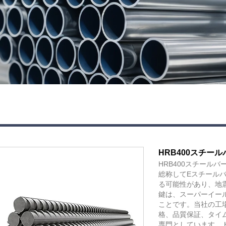
HRB400スチール
HRB400スチール
総称してEスチールバ
る可能性があり、地
鍵は、スーパーイー
ことです。当社の工
格、品質保証、タイム
専門としています。 