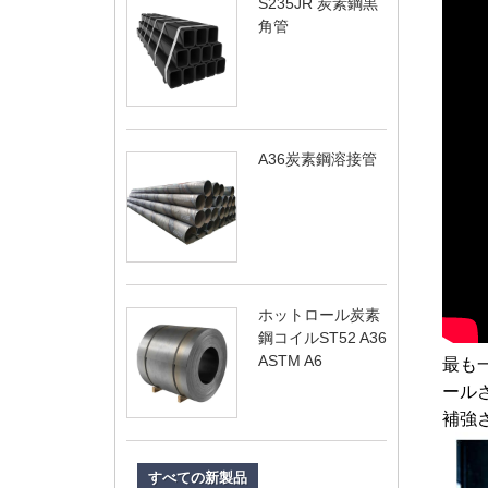
S235JR 炭素鋼黒
角管
A36炭素鋼溶接管
ホットロール炭素
鋼コイルST52 A36
ASTM A6
最も
ール
補強
すべての新製品