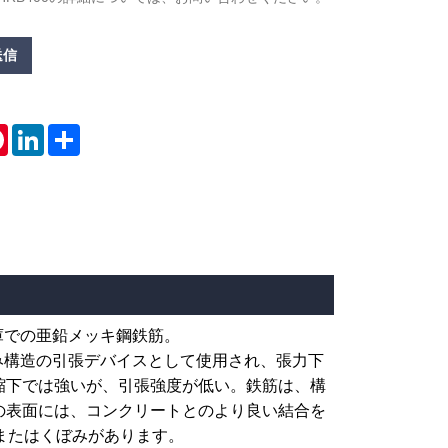
送信
tsApp
Pinterest
LinkedIn
Share
庫での亜鉛メッキ鋼鉄筋。
積み構造の引張デバイスとして使用され、張力下
縮下では強いが、引張強度が低い。鉄筋は、構
の表面には、コンクリートとのより良い結合を
またはくぼみがあります。