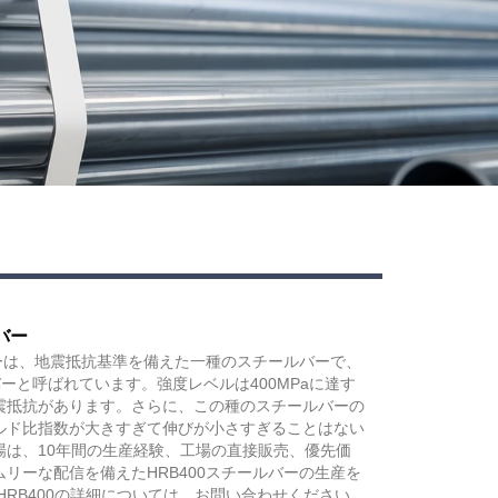
バー
バーは、地震抵抗基準を備えた一種のスチールバーで、
ーと呼ばれています。強度レベルは400MPaに達す
震抵抗があります。さらに、この種のスチールバーの
ルド比指数が大きすぎて伸びが小さすぎることはない
場は、10年間の生産経験、工場の直接販売、優先価
リーな配信を備えたHRB400スチールバーの生産を
HRB400の詳細については、お問い合わせください。