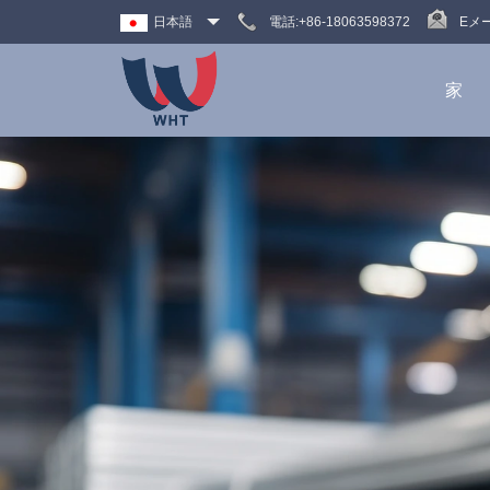
日本語
電話:+86-18063598372
Eメ
家