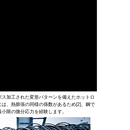
ボス加工された変形パターンを備えたホットロ
は、熱膨張の同様の係数があるため[2]、鋼で
最小限の微分応力を経験します。