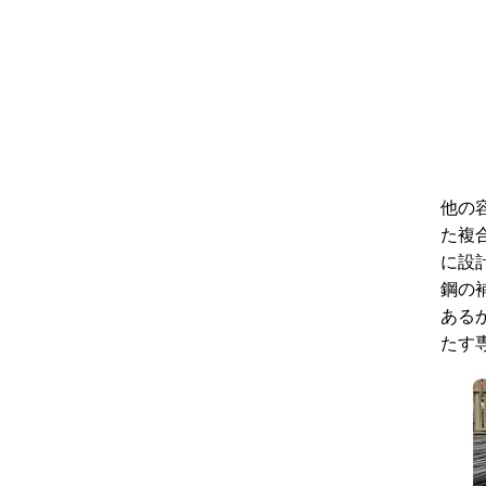
他の
た複
に設
鋼の
ある
たす