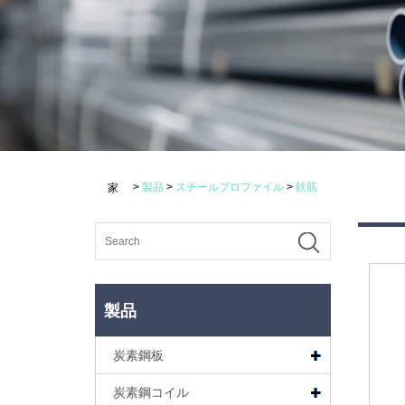
>
製品
>
スチールプロファイル
>
鉄筋
家
製品
炭素鋼板
炭素鋼コイル