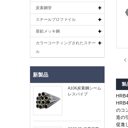
炭素鋼管
スチールプロファイル
亜鉛メッキ鋼
カラーコーティングされたスチー
ル
新製品
製
A106炭素鋼シーム
レスパイプ
HR
HR
のコ
造の
促進