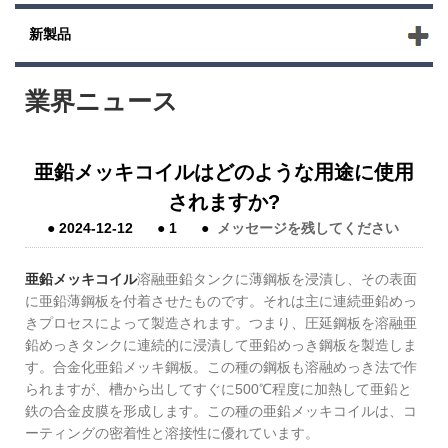
新製品
業界ニュース
亜鉛メッキコイルはどのような用途に使用
されますか?
●
2024-12-12
●
1
●
メッセージを残してください
亜鉛メッキコイル
溶融亜鉛タンクに薄鋼板を浸漬し、その表面
に亜鉛薄鋼板を付着させたものです。それは主に連続亜鉛めっ
きプロセスによって製造されます。つまり、圧延鋼板を溶融亜
鉛めっきタンクに連続的に浸漬して亜鉛めっき鋼板を製造しま
す。合金化亜鉛メッキ鋼板。この種の鋼板も溶融めっき法で作
られますが、槽から出してすぐに500℃程度に加熱して亜鉛と
鉄の合金皮膜を形成します。この種の亜鉛メッキコイルは、コ
ーティングの密着性と溶接性に優れています。