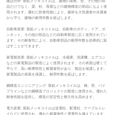
建設分野: 亜鉛メッキコイルは、建物の屋根、壁、その他の部
品だけでなく、梁、柱、母屋などの建物構造の部品にもよく使
用されます。優れた防食性能により、建材を大気腐食や水腐食
から守り、建物の耐用年数を延ばします。
自動車産業: 亜鉛メッキコイルは、自動車のボディ、ドア、ボ
ンネット、その他の部品などの自動車製造に広く使用されてい
ます。その耐食性により、自動車部品の耐用年数を効果的に延
ばすことができます。
家電製造業: 亜鉛メッキコイルは、冷蔵庫、洗濯機、エアコン
などの家電製品の製造によく使用されます。その表面は硬くて
平らで、高い耐摩耗性と耐腐食性があり、製品を保護します。
家電製品の表面を保護し、耐用年数を延ばします。
鋼構造エンジニアリング: 亜鉛メッキコイルは、橋、塔、パイ
プラインなどの鋼構造プロジェクトの製造に使用され、優れた
耐食性能を提供し、構造の安定性と耐久性を高めます。
電力産業: 亜鉛メッキコイルは送電柱、配電柱、ケーブルトレ
イなどに使用され、優れた耐腐食性と導電性を備えています。